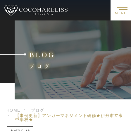
MENU
BLOG
ブログ
HOME
ブログ
【事例更新】アンガーマネジメント研修★伊丹市立東
中学校★