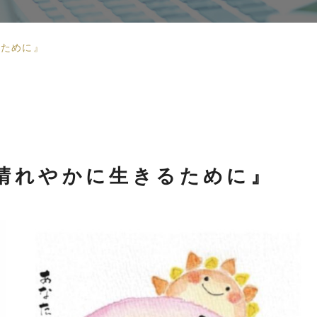
るために』
晴れやかに生きるために』