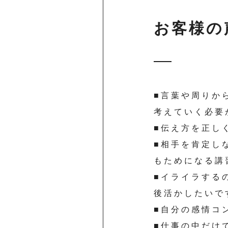
お客様の
■言葉や周りか
考えていく必要
■伝え方を正し
■相手を肯定し
もためになる講
■イライラする
後活かしたいで
■自分の感情コ
■仕事の中だけ