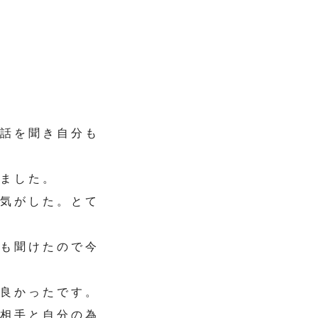
く話を聞き自分も
りました。
る気がした。とて
法も聞けたので今
て良かったです。
て相手と自分の為