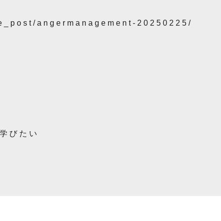
se_post/angermanagement-20250225/
学びたい