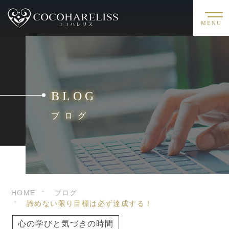
MENU
BLOG
ブログ
HOME
ブログ
諦めない限り目標は必ず達成する！
心の学びと気づきの時間