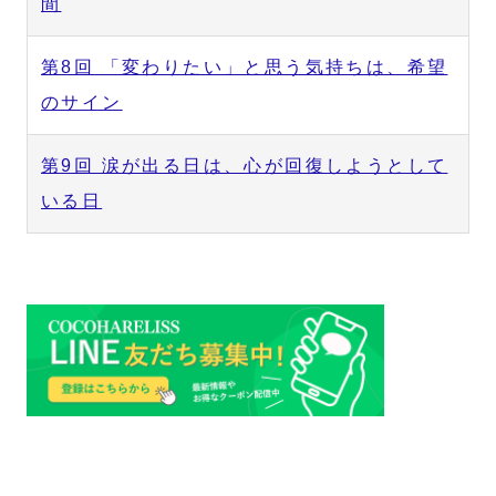
間
第8回 「変わりたい」と思う気持ちは、希望
のサイン
第9回 涙が出る日は、心が回復しようとして
いる日